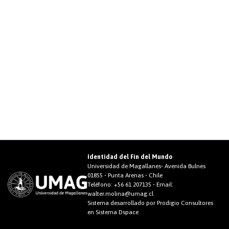
Identidad del Fin del Mundo
Universidad de Magallanes• Avenida Bulnes
01855 • Punta Arenas • Chile
Teléfono:
+56 61 207135
• Email:
walter.molina@umag.cl
Sistema desarrollado por Prodigio Consultores
en Sistema Dspace