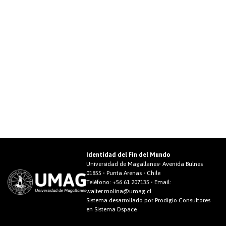
Identidad del Fin del Mundo
Universidad de Magallanes• Avenida Bulnes
01855 • Punta Arenas • Chile
Teléfono:
+56 61 207135
• Email:
walter.molina@umag.cl
Sistema desarrollado por Prodigio Consultores
en Sistema Dspace