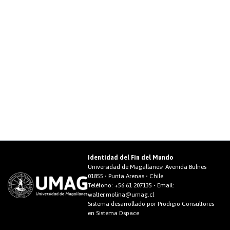
Identidad del Fin del Mundo
Universidad de Magallanes• Avenida Bulnes
01855 • Punta Arenas • Chile
Teléfono:
+56 61 207135
• Email:
walter.molina@umag.cl
Sistema desarrollado por Prodigio Consultores
en Sistema Dspace