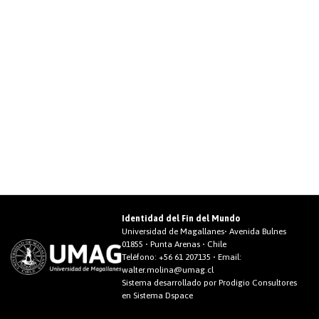
Identidad del Fin del Mundo
Universidad de Magallanes• Avenida Bulnes
01855 • Punta Arenas • Chile
Teléfono:
+56 61 207135
• Email:
walter.molina@umag.cl
Sistema desarrollado por Prodigio Consultores
en Sistema Dspace