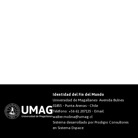
Identidad del Fin del Mundo
Universidad de Magallanes• Avenida Bulnes
01855 • Punta Arenas • Chile
Teléfono:
+56 61 207135
• Email:
walter.molina@umag.cl
Sistema desarrollado por Prodigio Consultores
en Sistema Dspace