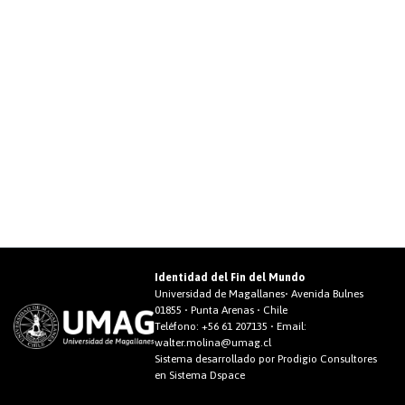
Identidad del Fin del Mundo
Universidad de Magallanes• Avenida Bulnes
01855 • Punta Arenas • Chile
Teléfono:
+56 61 207135
• Email:
walter.molina@umag.cl
Sistema desarrollado por Prodigio Consultores
en Sistema Dspace