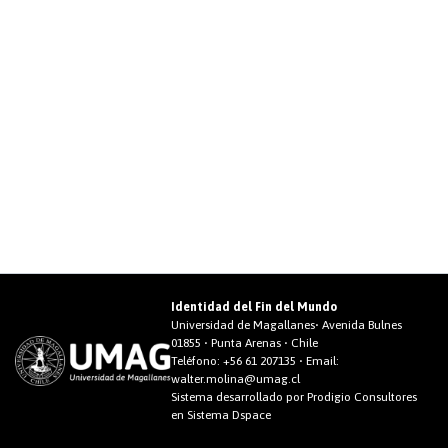
Identidad del Fin del Mundo
Universidad de Magallanes• Avenida Bulnes
01855 • Punta Arenas • Chile
Teléfono:
+56 61 207135
• Email:
walter.molina@umag.cl
Sistema desarrollado por Prodigio Consultores
en Sistema Dspace