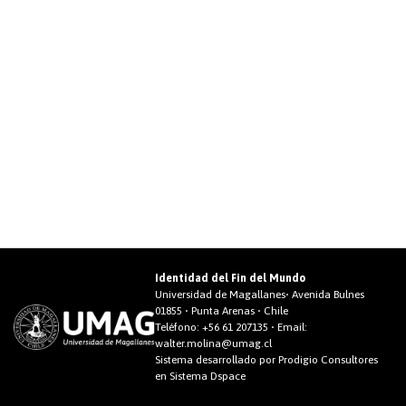
Identidad del Fin del Mundo
Universidad de Magallanes• Avenida Bulnes
01855 • Punta Arenas • Chile
Teléfono:
+56 61 207135
• Email:
walter.molina@umag.cl
Sistema desarrollado por Prodigio Consultores
en Sistema Dspace