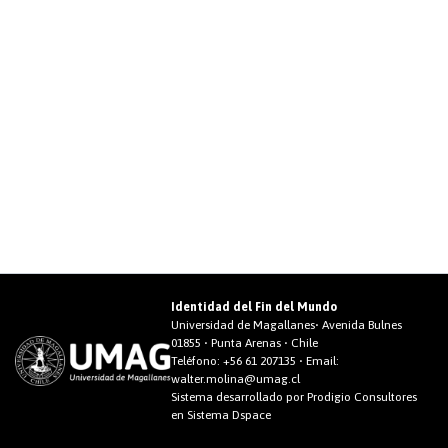
Identidad del Fin del Mundo
Universidad de Magallanes• Avenida Bulnes
01855 • Punta Arenas • Chile
Teléfono:
+56 61 207135
• Email:
walter.molina@umag.cl
Sistema desarrollado por Prodigio Consultores
en Sistema Dspace