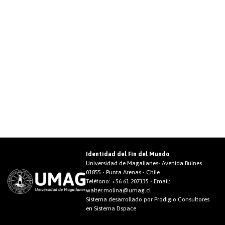
Identidad del Fin del Mundo
Universidad de Magallanes• Avenida Bulnes
01855 • Punta Arenas • Chile
Teléfono:
+56 61 207135
• Email:
walter.molina@umag.cl
Sistema desarrollado por Prodigio Consultores
en Sistema Dspace