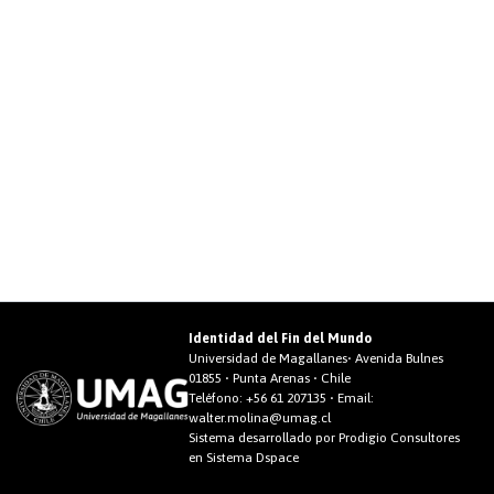
Identidad del Fin del Mundo
Universidad de Magallanes• Avenida Bulnes
01855 • Punta Arenas • Chile
Teléfono:
+56 61 207135
• Email:
walter.molina@umag.cl
Sistema desarrollado por Prodigio Consultores
en Sistema Dspace