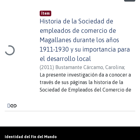
Ítem
Historia de la Sociedad de
empleados de comercio de
Cargando...
Magallanes durante los años
1911-1930 y su importancia para
el desarrollo local
(
2011
)
Bustamante Cárcamo, Carolina
;
Chávez Peña, Claudia
La presente investigación da a conocer a
;
Subiabre Angulo,
Katherine
través de sus páginas la historia de la
;
Lausic Glasinovic, Sergio
Sociedad de Empleados del Comercio de
Magallanes en el período 1911-1930.
Informando al lector cual fue el aporte
social que entregó a la población tanto en
el aspecto sindical, legal y cultural.
Además de destacar la significativa
participación de sus socios y personajes
Identidad del Fin del Mundo