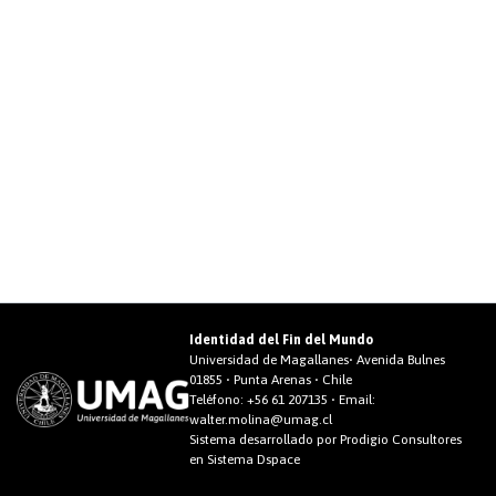
Identidad del Fin del Mundo
Universidad de Magallanes• Avenida Bulnes
01855 • Punta Arenas • Chile
Teléfono:
+56 61 207135
• Email:
walter.molina@umag.cl
Sistema desarrollado por Prodigio Consultores
en Sistema Dspace