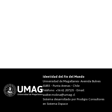
Identidad del Fin del Mundo
Universidad de Magallanes• Avenida Bulnes
01855 • Punta Arenas • Chile
Teléfono:
+56 61 207135
• Email:
walter.molina@umag.cl
Sistema desarrollado por Prodigio Consultores
en Sistema Dspace