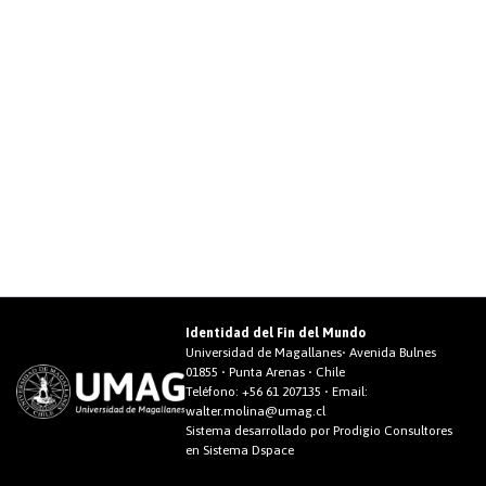
Identidad del Fin del Mundo
Universidad de Magallanes• Avenida Bulnes
01855 • Punta Arenas • Chile
Teléfono:
+56 61 207135
• Email:
walter.molina@umag.cl
Sistema desarrollado por Prodigio Consultores
en Sistema Dspace