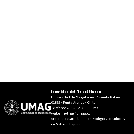
Identidad del Fin del Mundo
Universidad de Magallanes• Avenida Bulnes
01855 • Punta Arenas • Chile
Teléfono:
+56 61 207135
• Email:
walter.molina@umag.cl
Sistema desarrollado por Prodigio Consultores
en Sistema Dspace