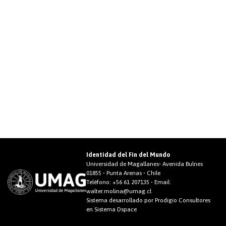
Identidad del Fin del Mundo
Universidad de Magallanes• Avenida Bulnes
01855 • Punta Arenas • Chile
Teléfono:
+56 61 207135
• Email:
walter.molina@umag.cl
Sistema desarrollado por Prodigio Consultores
en Sistema Dspace