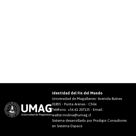
Identidad del Fin del Mundo
Universidad de Magallanes• Avenida Bulnes
01855 • Punta Arenas • Chile
Teléfono:
+56 61 207135
• Email:
walter.molina@umag.cl
Sistema desarrollado por Prodigio Consultores
en Sistema Dspace