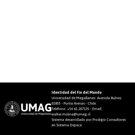
Identidad del Fin del Mundo
Universidad de Magallanes• Avenida Bulnes
01855 • Punta Arenas • Chile
Teléfono:
+56 61 207135
• Email:
walter.molina@umag.cl
Sistema desarrollado por Prodigio Consultores
en Sistema Dspace