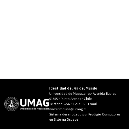
Identidad del Fin del Mundo
Universidad de Magallanes• Avenida Bulnes
01855 • Punta Arenas • Chile
Teléfono:
+56 61 207135
• Email:
walter.molina@umag.cl
Sistema desarrollado por Prodigio Consultores
en Sistema Dspace